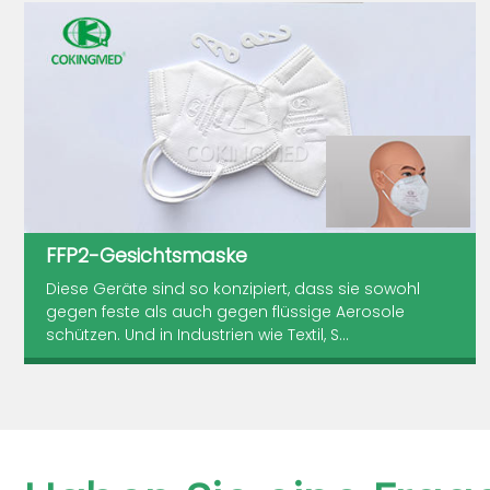
FFP2-Gesichtsmaske
Diese Geräte sind so konzipiert, dass sie sowohl
gegen feste als auch gegen flüssige Aerosole
schützen. Und in Industrien wie Textil, S...